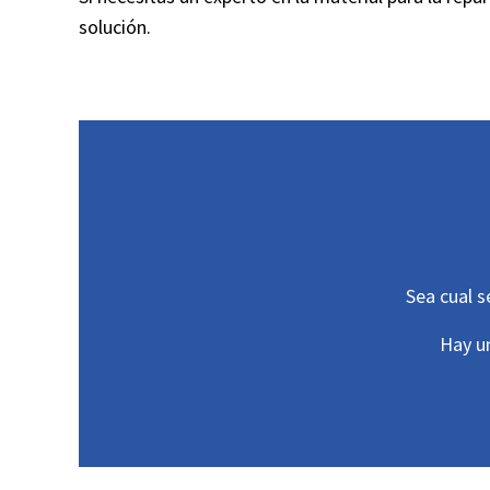
solución.
Sea cual s
Hay u