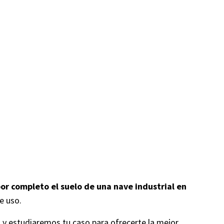
d
por completo el suelo de una nave industrial en
e uso.
y estudiaremos tu caso para ofrecerte la mejor