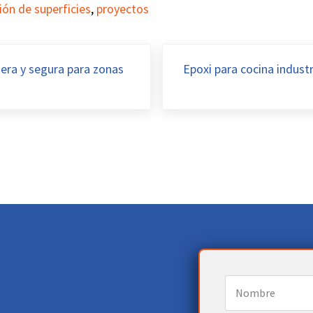
ón de superficies
,
proyectos
Siguiente entrada:
era y segura para zonas
Epoxi para cocina industr