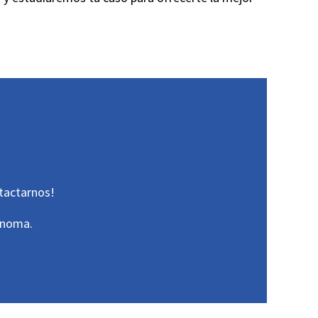
ntactarnos!
ónoma.