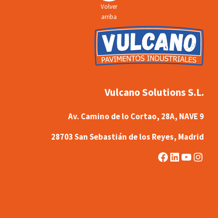
Volver
arriba
Vulcano Solutions S.L.
Av. Camino de lo Cortao, 28A, NAVE 9
28703 San Sebastián de los Reyes, Madrid
Facebook
LinkedIn
YouTub
Inst