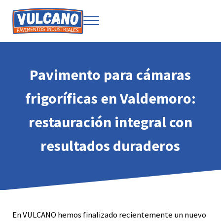
Saltar al contenido principal
Skip to after header navigation
Skip to site footer
Menu
Soluciones para pavimentos industriales
Vulcano
Pavimento para cámaras
frigoríficas en Valdemoro:
restauración integral con
resultados duraderos
En VULCANO hemos finalizado recientemente un nuevo