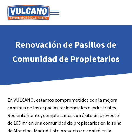
Saltar al contenido principal
Skip to after header navigation
Skip to site footer
Menu
Soluciones para pavimentos industriales
Vulcano
Renovación de Pasillos de
Comunidad de Propietarios
En VULCANO, estamos comprometidos con la mejora
continua de los espacios residenciales e industriales.
Recientemente, completamos con éxito un proyecto
de 165 m² en una comunidad de propietarios en la zona
de Moncloa, Madrid. Este proyecto se centró en la